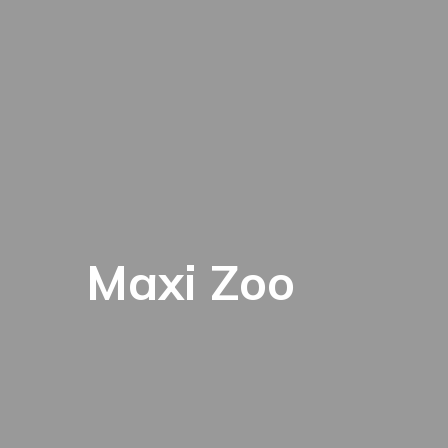
Maxi Zoo